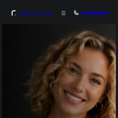
Zum
Inhalt
RADLACH.COM
+4942648383988
springen